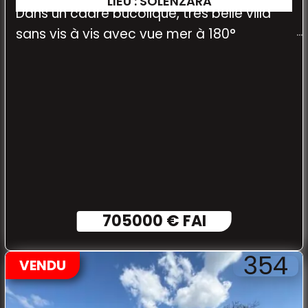
LIEU : SOLENZARA
Dans un cadre bucolique, très belle villa
sans vis à vis avec vue mer à 180°
705000 € FAI
354
VENDU