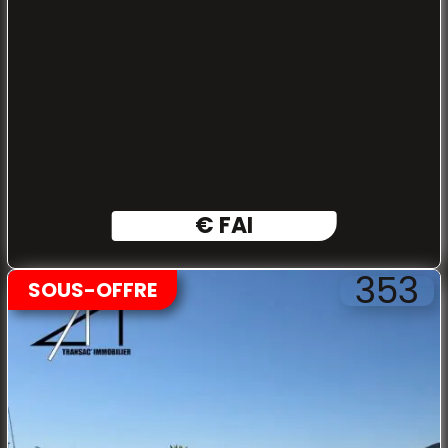
€ FAI
353
SOUS-OFFRE