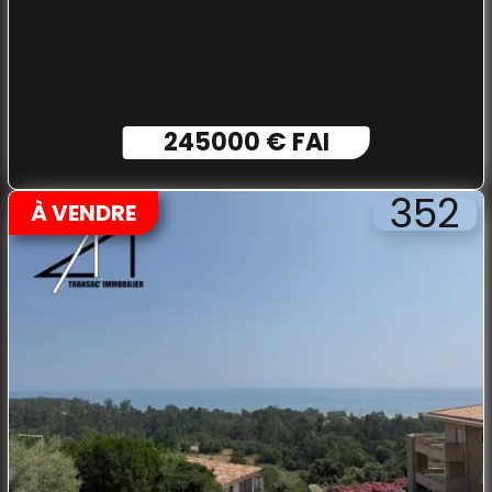
245000 € FAI
352
À VENDRE