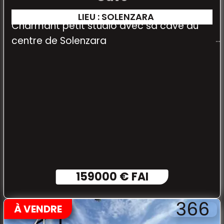
LIEU : SOLENZARA
Charmant petit studio avec sa cave au
centre de Solenzara
159000 € FAI
366
À VENDRE