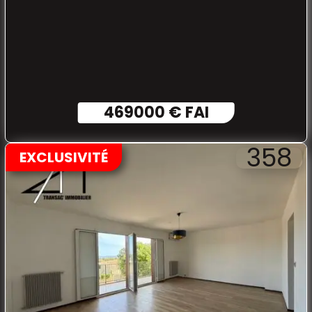
aménagé.
469000 € FAI
358
EXCLUSIVITÉ