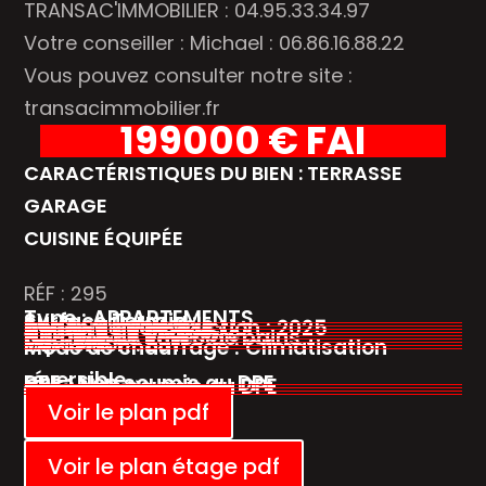
TRANSAC'IMMOBILIER : 04.95.33.34.97
Votre conseiller : Michael : 06.86.16.88.22
Vous pouvez consulter notre site :
transacimmobilier.fr
199000 € FAI
CARACTÉRISTIQUES DU BIEN : TERRASSE
GARAGE
CUISINE ÉQUIPÉE
RÉF : 295
Type : APPARTEMENTS
Surface Terrain :
Surface Habitable :
Année de construction : 2025
Nombre de pièces :
Nombre de chambre :
Nombre de salles de bains :
Vue :Mer
Exposition : EST
Mode de chauffage : Climatisation
réversible
DPE : Non soumis au DPE
GES : Non soumis au DPE
Taxe foncière :
Voir le plan pdf
Voir le plan étage pdf