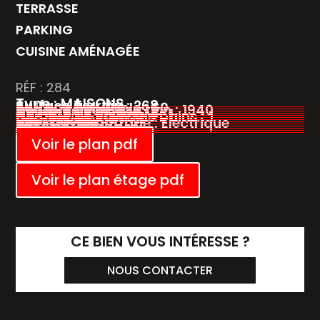
TERRASSE
PARKING
CUISINE AMÉNAGÉE
RÉF : 284
Type : MAISONS
Surface Terrain : 268
Surface Habitable : 60
Année de construction : 1940
Nombre de pièces : 2
Nombre de chambre : 1
Nombre de salles de bains : 1
Vue :Petite vue mer
Exposition : SUD
Mode de chauffage : Electrique
DPE : E - 298
GES : C - 17
Taxe foncière :222
Voir le plan pdf
Voir le plan étage pdf
CE BIEN VOUS INTÉRESSE ?
NOUS CONTACTER