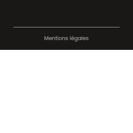
Mentions légales
Politique de confidentialité
Gestion des cookies
Copyright 2025 ©
Site créé par
Cré@Web