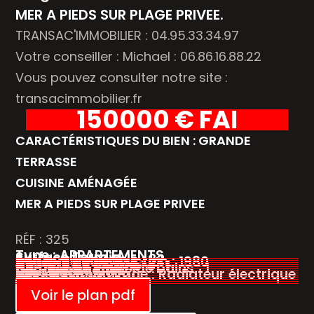
MER A PIEDS SUR PLAGE PRIVEE.
TRANSAC'IMMOBILIER : 04.95.33.34.97
Votre conseiller : Michael : 06.86.16.88.22
Vous pouvez consulter notre site :
transacimmobilier.fr
150000 € FAI
CARACTÉRISTIQUES DU BIEN : GRANDE
TERRASSE
CUISINE AMÉNAGÉE
MER A PIEDS SUR PLAGE PRIVEE
RÉF : 325
Type : APPARTEMENTS
Surface Terrain :
Surface Habitable : 32
Année de construction : 1980
Nombre de pièces : 2
Nombre de chambre : 1
Nombre de salles de bains : 1
Vue :Montagnes
Exposition : OUEST
Mode de chauffage : Radiateur électrique
DPE : E 282
GES : B - 9
Taxe foncière :
Voir le plan pdf